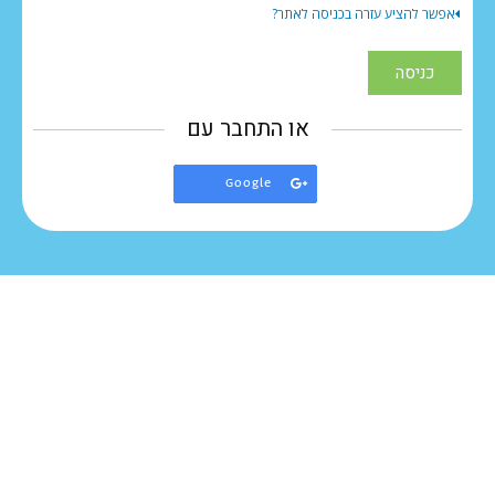
אפשר להציע עזרה בכניסה לאתר?
האלקטרוני
והסיסמה
כניסה
שלך
או
או התחבר עם
השתמש
היכנס
Google
באחד
לחשבון
באמצעות
מהספקים
Google
הרשומים
בהמשך.
אם
אין
לך
חשבון
עדיין